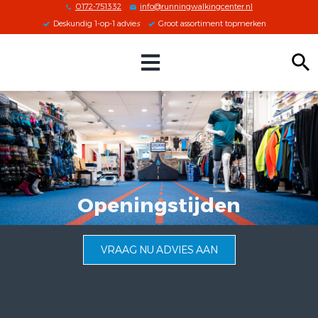
0172-751332
info@runningwalkingcenter.nl
Deskundig 1-op-1 advie
s
Groot assortiment topmerken
Zoeken
Openingstijden
VRAAG NU ADVIES AAN