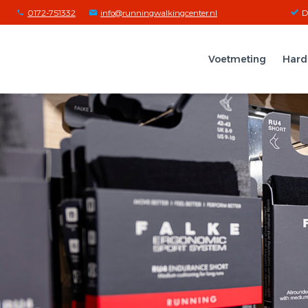
0172-751332
info@runningwalkingcenter.nl
D
Voetmeting
Hard
Zoeken