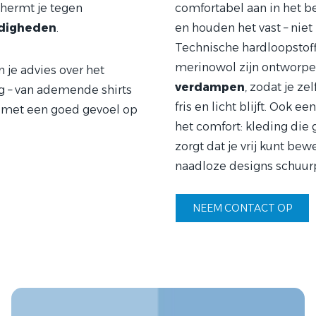
hermt je tegen
comfortabel aan in het b
digheden
.
en houden het vast – niet i
Technische hardloopstoffe
merinowol zijn ontworp
 je advies over het
verdampen
, zodat je ze
g – van ademende shirts
fris en licht blijft. Ook 
j met een goed gevoel op
het comfort: kleding die 
zorgt dat je vrij kunt bew
naadloze designs schuur
NEEM CONTACT OP