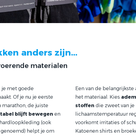
en anders zijn...
oerende materialen
e je met goede
Een van de belangrijkste
aakt. Of je nu je eerste
het materiaal. Kies
adem
n marathon, de juiste
stoffen
die zweet van je 
tabel blijft bewegen
en
lichaamstemperatuur regu
e hardloopkleding (ook
voorkomt irritaties of sc
n genoemd) helpt je om
Katoenen shirts en broe