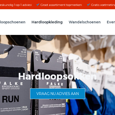
eskundig 1-op-1 advie
s
Groot assortiment topmerken
Gratis voetmetin
loopschoenen
Hardloopkleding
Wandelschoenen
Even
Hardloopsokken
VRAAG NU ADVIES AAN