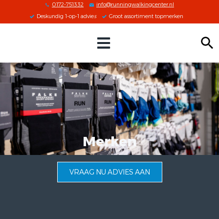
0172-751332
info@runningwalkingcenter.nl
Deskundig 1-op-1 advie
s
Groot assortiment topmerken
Zoeken
Merken
VRAAG NU ADVIES AAN